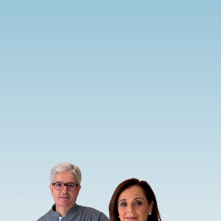
sión.
Tu sonrisa, nu
"adelante"
política de privacidad